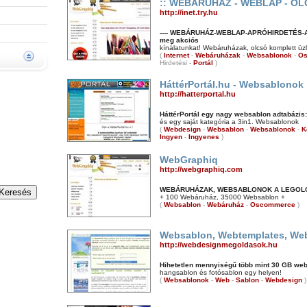
:: WEBÁRUHÁZ - WEBLAP - OL
http://inet.try.hu
---- WEBÁRUHÁZ-WEBLAP-APRÓHIRDETÉS-AUK
meg akciós
kínálatunkat! Webáruházak, olcsó komplett üz
(
Internet
-
Webáruházak
-
Websablonok
-
O
Hirdetési -
Portál
)
HáttérPortál.hu - Websablonok
http://hatterportal.hu
HáttérPortál egy nagy websablon adtabázis:
és egy saját kategória a 3in1. Websablonok
(
Webdesign
-
Websablon
-
Websablonok
-
K
Ingyen
-
Ingyenes
)
WebGraphiq
http://webgraphiq.com
WEBÁRUHÁZAK, WEBSABLONOK A LEGOL
+ 100 Webáruház, 35000 Websablon +
(
Websablon
-
Webáruház
-
Oscommerce
)
Websablon, Webtemplates, W
http://webdesignmegoldasok.hu
Hihetetlen mennyiségű több mint 30 GB we
hangsablon és fotósablon egy helyen!
(
Websablonok
-
Web
-
Sablon
-
Webdesign
)