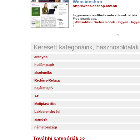
Websideshop
http://websideshop.atw.hu
Ingyenesen letölthető websablonok oldala.
Free downloads.
(
Websablon
-
Websablonok
-
Ingyen
-
Ingye
)
1
Keresett kategóriáink, hasznosoldalak
aranyos
hullámpapír
akademiks
Redőny-Reluxa
bejáratiajtó
Az
Mellplasztika
Lakberendezési
ajandek
németországi
További kategóriák >>