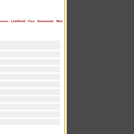
nesen
-
Letölthető
-
Free
-
Downloads
-
Web