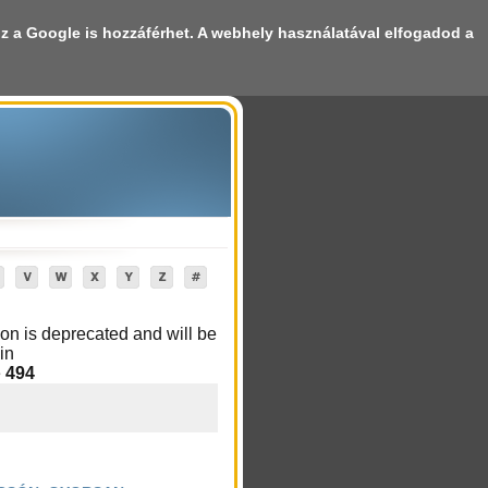
oz a Google is hozzáférhet. A webhely használatával elfogadod a
znoso/public_html/index.php
on line
494
ap
Bejelentkezés
Kezdőlap beállítása
on is deprecated and will be
in
e
494