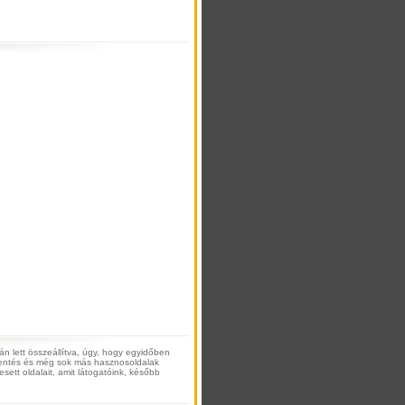
n lett összeállítva, úgy, hogy egyidőben
jelentés és még sok más hasznosoldalak
esett oldalait, amit látogatóink, később