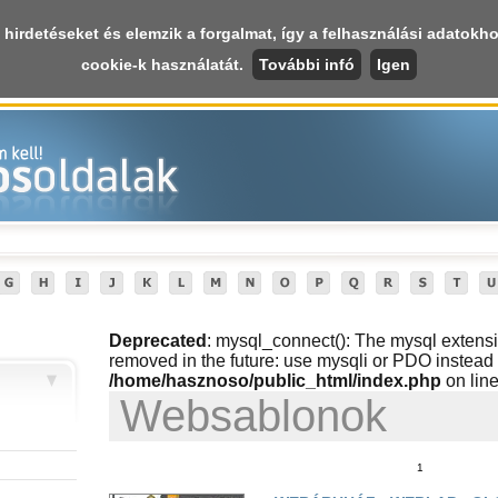
irdetéseket és elemzik a forgalmat, így a felhasználási adatokh
will be removed in the future: use mysqli or PDO instead in
/home/has
cookie-k használatát.
További infó
Igen
Kezdől
Deprecated
: mysql_connect(): The mysql extensi
removed in the future: use mysqli or PDO instead 
/home/hasznoso/public_html/index.php
on lin
Websablonok
1