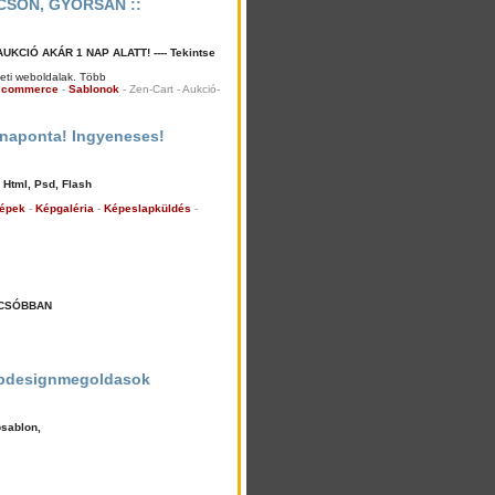
CSÓN, GYORSAN ::
CIÓ AKÁR 1 NAP ALATT! ---- Tekintse
leti weboldalak. Több
scommerce
-
Sablonok
- Zen-Cart - Aukció-
 naponta! Ingyeneses!
 Html, Psd, Flash
épek
-
Képgaléria
-
Képeslapküldés
-
CSÓBBAN
ebdesignmegoldasok
bsablon,