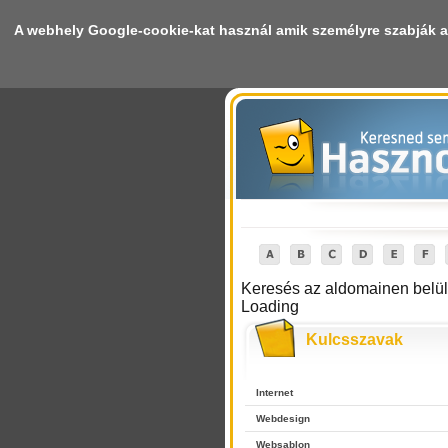
A webhely Google-cookie-kat használ amik személyre szabják a h
Deprecated
: mysql_connect(): The mysql extension is deprecated and 
Keresés az aldomainen belül
Loading
Kulcsszavak
Internet
Webdesign
Websablon