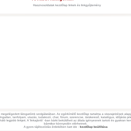
Hasznosoldalak kezdőlap linkek és linkgyűjtemény
 megelégedett látogatóink szolgálatában. Az egérkímélő kezdőlap tartalma a visszajelzések alapjá
 Ingatlan, tanfolyam, utazás, tudakozó, chat, fórum, szerencse, társkereső, katalógus, időjárás 
ló legjobb linkjeit. A 'linkajánló' -ban bárki beküldheti az általa igényesnek tartott és gyakran ker
bármikor könnyedén elérhetnek.
A gyors tájékozódás érdekében katt ide :
kezdőlap beállítása