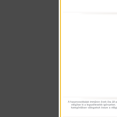
A hasznosoldalak immáron évek óta áll a
elégítse ki a legszélesebb igényeket.
kategóriában válogattuk össze a világhá